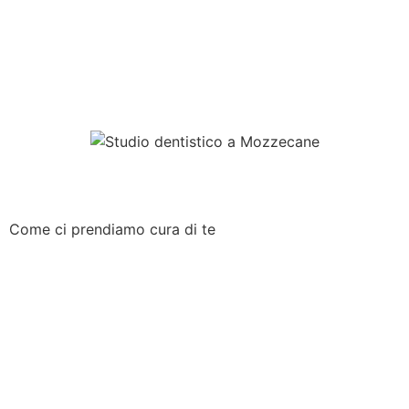
dei dispositivi protesici.
Se stai cercando un
dentista a Mozzecane
che
unisca esperienza, organizzazione e attenzione alla
persona, puoi contattare gli Ambulatori Odontoiatrici
Gazzieri per prenotare una visita.
Come ci prendiamo
cura di te