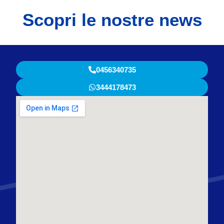
Scopri le nostre news
0456340735
3444178473