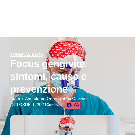
TORNA AL BLOG
Focus gengivite:
sintomi, cause e
prevenzione
Autore: Ambulatori Odontoiatrici Gazzieri
OTTOBRE 4, 2021
Condividi