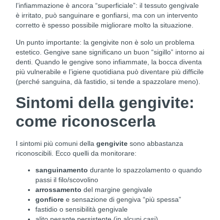
l’infiammazione è ancora “superficiale”: il tessuto gengivale
è irritato, può sanguinare e gonfiarsi, ma con un intervento
corretto è spesso possibile migliorare molto la situazione.
Un punto importante: la gengivite non è solo un problema
estetico. Gengive sane significano un buon “sigillo” intorno ai
denti. Quando le gengive sono infiammate, la bocca diventa
più vulnerabile e l’igiene quotidiana può diventare più difficile
(perché sanguina, dà fastidio, si tende a spazzolare meno).
Sintomi della gengivite:
come riconoscerla
I sintomi più comuni della
gengivite
sono abbastanza
riconoscibili. Ecco quelli da monitorare:
sanguinamento
durante lo spazzolamento o quando
passi il filo/scovolino
arrossamento
del margine gengivale
gonfiore
e sensazione di gengiva “più spessa”
fastidio o sensibilità gengivale
alito pesante persistente (in alcuni casi)