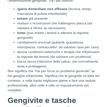
l’infiammazione gengivale. Tra i più comuni:
igiene domiciliare non efficace
(tecnica, tempi,
mancanza di pulizia interdentale)
tartaro
già presente
restauri o ricostruzioni che trattengono placca (da
valutare e rifinire se necessario)
fumo
(può irritare i tessuti e alterare la risposta
gengivale)
cambiamenti ormonali (pubertà, gravidanza,
menopausa, contraccettivi: da valutare caso per caso)
alcune condizioni sistemiche o terapie che influenzano
la risposta dei tessuti (da valutare con prudenza)
bocca secca (riduzione della saliva, che normalmente
aiuta a proteggere)
Non significa che “hai per forza un problema generale” se
hai gengive infiammate. Significa che la gengivite va letta nel
contesto: a volte basta migliorare igiene e fare una seduta
professionale, altre volte è utile un inquadramento più
completo.
Gengivite e tasche