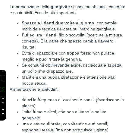
La prevenzione della
gengivite
si basa su abitudini concrete
e sostenibili. Ecco le più importanti:
Spazzola i denti due volte al giorno
, con setole
morbide e tecnica delicata sul margine gengivale.
Pulisci tra i denti
: filo o scovolini (scelti nella misura
corretta). È la parte che spesso cambia davvero i
risultati.
Evita di spazzolare con troppa forza: non pulisce
meglio e può irritare la gengiva.
Se consumi cibi/bevande acide, risciacqua e aspetta
un po’ prima di spazzolare.
Mantieni una buona idratazione e attenzione alla
bocca secca.
Alimentazione e abitudini:
riduci la frequenza di zuccheri e snack (favoriscono la
placca)
limita fumo e alcol, che non aiutano la salute
gengivale
una dieta equilibrata, con vitamine e minerali,
supporta i tessuti (ma non sostituisce l’igiene)