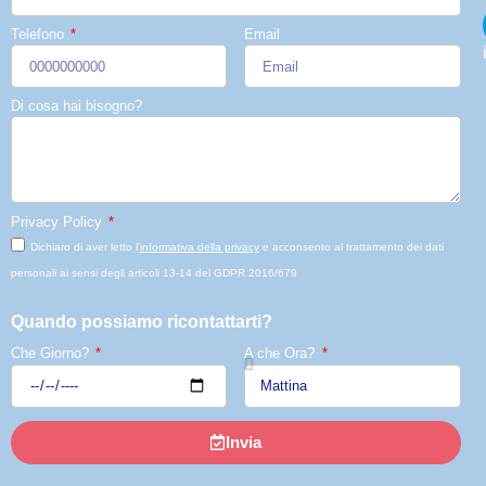
Telefono
Email
Di cosa hai bisogno?
Privacy Policy
Dichiaro di aver letto l'
informativa della privacy
e acconsento al trattamento dei dati
personali ai sensi degli articoli 13-14 del GDPR 2016/679
Quando possiamo ricontattarti?
Che Giorno?
A che Ora?
Invia