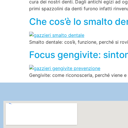
cura dei nostri denti. Dagli antichi egizi ad o
primi spazzolini da denti furono infatti rinven
Che cos’è lo smalto de
Smalto dentale: cos’è, funzione, perché si rov
Focus gengivite: sinto
Gengivite: come riconoscerla, perché viene e c