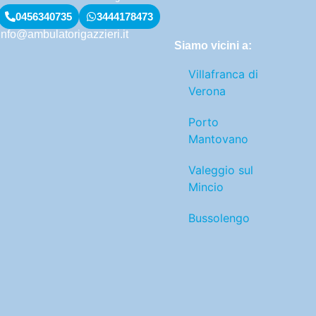
0456340735
3444178473
info@ambulatorigazzieri.it
Siamo vicini a:
Villafranca di
Verona
Porto
Mantovano
Valeggio sul
Mincio
Bussolengo