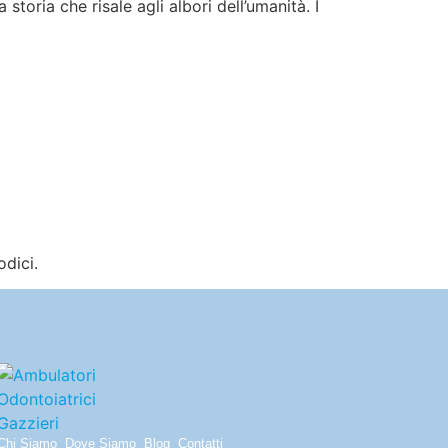
storia che risale agli albori dell’umanità. I
odici.
Chi Siamo
Dove Siamo
Blog
Contatti