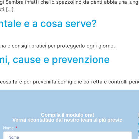
ggi Sembra infatti che lo spazzolino da denti abbia una lunga 
uti […]
ntale e a cosa serve?
ina e consigli pratici per proteggerlo ogni giorno.
mi, cause e prevenzione
osa fare per prevenirla con igiene corretta e controlli peri
Compila il modulo ora!
Verrai ricontattato dal nostro team al più presto
Nome